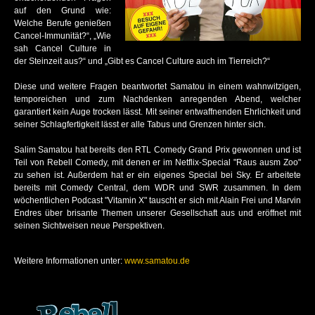
auf den Grund wie:
WORK LIFE WHAT?
Welche Berufe genießen
Cancel-Immunität?“, „Wie
sah Cancel Culture in
INGRID KÜHNE
der Steinzeit aus?“ und „Gibt es Cancel Culture auch im Tierreich?“
SALIM SAMATOU
Diese und weitere Fragen beantwortet Samatou in einem wahnwitzigen,
temporeichen und zum Nachdenken anregenden Abend, welcher
DON CLARKE
garantiert kein Auge trocken lässt. Mit seiner entwaffnenden Ehrlichkeit und
seiner Schlagfertigkeit lässt er alle Tabus und Grenzen hinter sich.
MAXI GSTETTENBAUER
Salim Samatou hat bereits den RTL Comedy Grand Prix gewonnen und ist
TOBIAS BORN
Teil von Rebell Comedy, mit denen er im Netflix-Special "Raus ausm Zoo"
zu sehen ist. Außerdem hat er ein eigenes Special bei Sky. Er arbeitete
DR. POP
bereits mit Comedy Central, dem WDR und SWR zusammen. In dem
wöchentlichen Podcast "Vitamin X" tauscht er sich mit Alain Frei und Marvin
Endres über brisante Themen unserer Gesellschaft aus und eröffnet mit
GINA & GLINDA
seinen Sichtweisen neue Perspektiven.
THORSTEN HAVENER
Weitere Informationen unter:
www.samatou.de
RALF SENKEL
JENS HEINRICH CLAASSEN