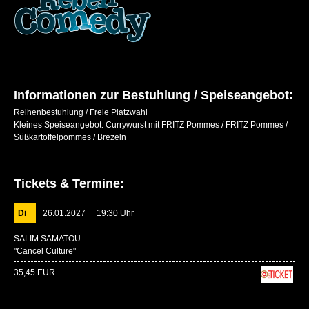
DANIEL LUIS
JERRY VSAN
CAVEMAN
INGMAR STADELMANN
Informationen zur Bestuhlung / Speiseangebot:
Reihenbestuhlung / Freie Platzwahl
KAY RAY SHOW
Kleines Speiseangebot: Currywurst mit FRITZ Pommes / FRITZ Pommes /
Süßkartoffelpommes / Brezeln
ELKE WINTER
KATRIN BAUERFEIND
Tickets & Termine:
CAVEWOMAN
Di
26.01.2027
19:30 Uhr
SALIM SAMATOU
"Cancel Culture"
35,45 EUR