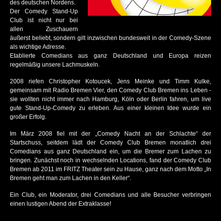
des deutschen Nordens.
Der Comedy Stand-Up
WORK LIFE WHAT?
Club ist nicht nur bei
allen Zuschauern
INGRID KÜHNE
äußerst beliebt, sondern gilt inzwischen bundesweit in der Comedy-Szene
als wichtige Adresse.
SALIM SAMATOU
Etablierte Comedians aus ganz Deutschland und Europa reizen
regelmäßig unsere Lachmuskeln.
DON CLARKE
2008 riefen Christopher Kotoucek, Jens Meinke und Timm Kulke,
gemeinsam mit Radio Bremen Vier, den Comedy Club Bremen ins Leben -
MAXI GSTETTENBAUER
sie wollten nicht immer nach Hamburg, Köln oder Berlin fahren, um live
gute Stand-Up-Comedy zu erleben. Aus einer kleinen Idee wurde ein
TOBIAS BORN
großer Erfolg.
DR. POP
Im März 2008 fiel mit der „Comedy Nacht an der Schlachte“ der
Startschuss, seitdem lädt der Comedy Club Bremen monatlich drei
GINA & GLINDA
Comedians aus ganz Deutschland ein, um die Bremer zum Lachen zu
bringen. Zunächst noch in wechselnden Locations, fand der Comedy Club
Bremen ab 2011 im FRITZ Theater sein zu Hause, ganz nach dem Motto „In
THORSTEN HAVENER
Bremen geht man zum Lachen in den Keller“.
RALF SENKEL
Ein Club, ein Moderator, drei Comedians und alle Besucher verbringen
einen lustigen Abend der Extraklasse!
JENS HEINRICH CLAASSEN