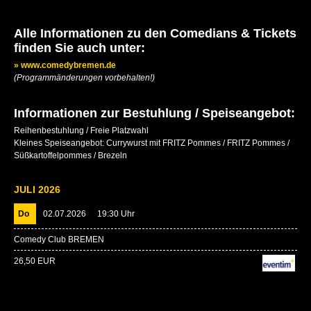
DANIEL LUIS
Alle Informationen zu den Comedians & Tickets
JERRY VSAN
finden Sie auch unter:
CAVEMAN
» www.comedybremen.de
(Programmänderungen vorbehalten!)
INGMAR STADELMANN
Informationen zur Bestuhlung / Speiseangebot:
KAY RAY SHOW
Reihenbestuhlung / Freie Platzwahl
Kleines Speiseangebot: Currywurst mit FRITZ Pommes / FRITZ Pommes /
ELKE WINTER
Süßkartoffelpommes / Brezeln
KATRIN BAUERFEIND
JULI 2026
CAVEWOMAN
Do
02.07.2026
19:30 Uhr
Comedy Club BREMEN
26,50 EUR